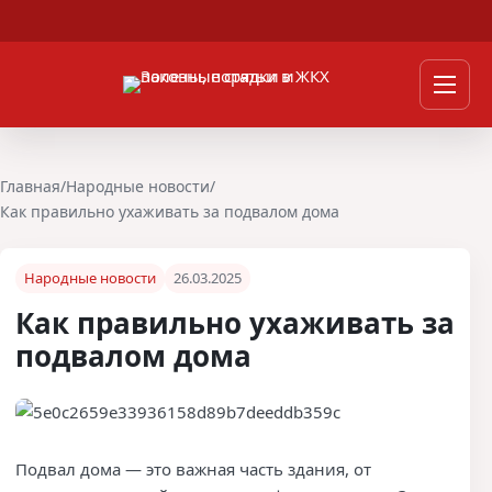
Перейти к содержимому
Мен
Главная
/
Народные новости
/
Как правильно ухаживать за подвалом дома
Народные новости
26.03.2025
Как правильно ухаживать за
подвалом дома
Подвал дома — это важная часть здания, от