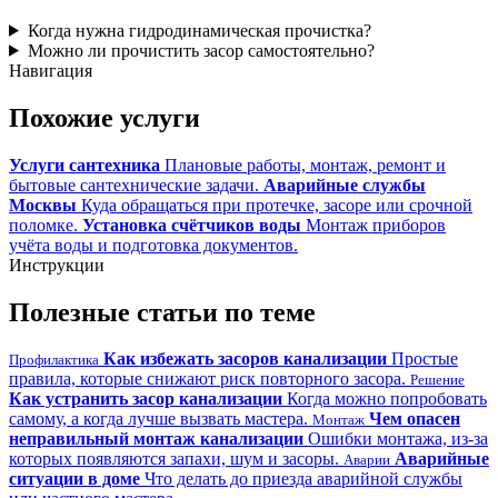
Когда нужна гидродинамическая прочистка?
Можно ли прочистить засор самостоятельно?
Навигация
Похожие услуги
Услуги сантехника
Плановые работы, монтаж, ремонт и
бытовые сантехнические задачи.
Аварийные службы
Москвы
Куда обращаться при протечке, засоре или срочной
поломке.
Установка счётчиков воды
Монтаж приборов
учёта воды и подготовка документов.
Инструкции
Полезные статьи по теме
Как избежать засоров канализации
Простые
Профилактика
правила, которые снижают риск повторного засора.
Решение
Как устранить засор канализации
Когда можно попробовать
самому, а когда лучше вызвать мастера.
Чем опасен
Монтаж
неправильный монтаж канализации
Ошибки монтажа, из-за
которых появляются запахи, шум и засоры.
Аварийные
Аварии
ситуации в доме
Что делать до приезда аварийной службы