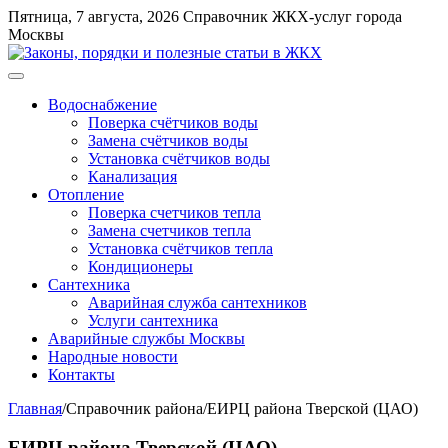
Перейти
Пятница, 7 августа, 2026
Справочник ЖКХ-услуг города
к
Москвы
содержимому
Меню
Водоснабжение
Поверка счётчиков воды
Замена счётчиков воды
Установка счётчиков воды
Канализация
Отопление
Поверка счетчиков тепла
Замена счетчиков тепла
Установка счётчиков тепла
Кондиционеры
Сантехника
Аварийная служба сантехников
Услуги сантехника
Аварийные службы Москвы
Народные новости
Контакты
Главная
/
Справочник района
/
ЕИРЦ района Тверской (ЦАО)
ЕИРЦ района Тверской (ЦАО)