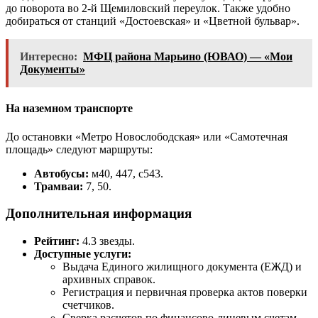
до поворота во 2-й Щемиловский переулок. Также удобно
добираться от станций «Достоевская» и «Цветной бульвар».
Интересно:
МФЦ района Марьино (ЮВАО) — «Мои
Документы»
На наземном транспорте
До остановки «Метро Новослободская» или «Самотечная
площадь» следуют маршруты:
Автобусы:
м40, 447, с543.
Трамваи:
7, 50.
Дополнительная информация
Рейтинг:
4.3 звезды.
Доступные услуги:
Выдача Единого жилищного документа (ЕЖД) и
архивных справок.
Регистрация и первичная проверка актов поверки
счетчиков.
Сверка расчетов по финансово-лицевым счетам.