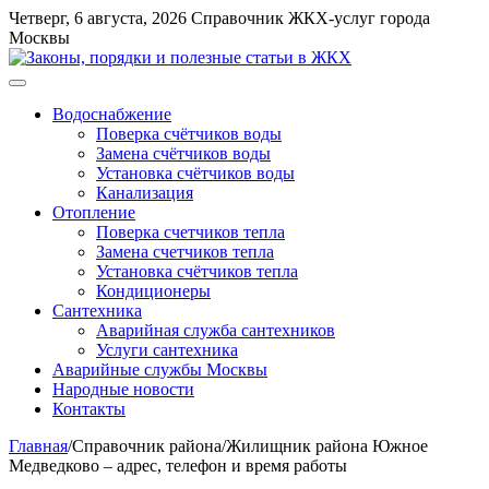
Перейти
Четверг, 6 августа, 2026
Справочник ЖКХ-услуг города
к
Москвы
содержимому
Меню
Водоснабжение
Поверка счётчиков воды
Замена счётчиков воды
Установка счётчиков воды
Канализация
Отопление
Поверка счетчиков тепла
Замена счетчиков тепла
Установка счётчиков тепла
Кондиционеры
Сантехника
Аварийная служба сантехников
Услуги сантехника
Аварийные службы Москвы
Народные новости
Контакты
Главная
/
Справочник района
/
Жилищник района Южное
Медведково – адрес, телефон и время работы