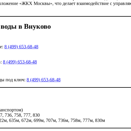
риложение «ЖКХ Москвы», что делает взаимодействие с управл
 воды в Внуково
е:
8 (499) 653-68-48
в:
8 (499) 653-68-48
ды под ключ:
8 (499) 653-68-48
ранспортом)
07, 736, 758, 777, 830
22м, 635м, 672м, 699м, 707м, 736м, 758м, 777м, 830м