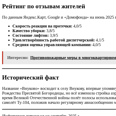
Рейтинг по отзывам жителей
По данным Яндекс.Карт, Google и «Домофонда» на июнь 2025 г
Скорость реакции на протечки:
4,0/5
Качество уборки:
3,8/5
Состояние лифтов:
3,9/5
Удовлетворённость работой диспетчерской:
4,1/5
Средняя оценка управляющей компании:
4,0/5
Интересно:
Противопожарные меры в многоквартирном
Исторический факт
Название «Внуково» восходит к селу Внукову, впервые упомяну
Рождества Пресвятой Богородицы, но всё изменила стройка а
время Великой Отечественной войны полёт полосы использовал
самолёт Ту-104, положив начало регулярному авиасообщению
Информация актуальна на сентябрь 2025 г.