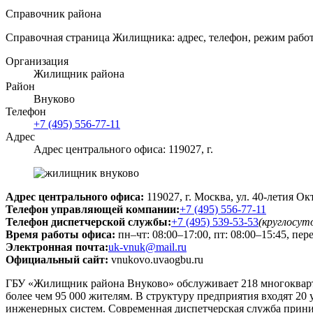
Справочник района
Справочная страница Жилищника: адрес, телефон, режим работ
Организация
Жилищник района
Район
Внуково
Телефон
+7 (495) 556-77-11
Адрес
Адрес центрального офиса: 119027, г.
Адрес центрального офиса:
119027, г. Москва, ул. 40-летия Октя
Телефон управляющей компании:
+7 (495) 556-77-11
Телефон диспетчерской службы:
+7 (495) 539-53-53
(круглосут
Время работы офиса:
пн–чт: 08:00–17:00, пт: 08:00–15:45, пер
Электронная почта:
uk-vnuk@mail.ru
Официальный сайт:
vnukovo.uvaogbu.ru
ГБУ «Жилищник района Внуково» обслуживает 218 многоквар
более чем 95 000 жителям. В структуру предприятия входят 20
инженерных систем. Современная диспетчерская служба приним