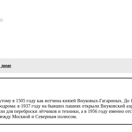
.:
 доме
тому в 1505 году как вотчина князей Внуковых-Гагариных. До 1
эродрома: в 1937 году на бывших пашнях открыли Внуковский а
и для переброски лётчиков и техники, а в 1956 году именно о
 между Москвой и Северным полюсом.