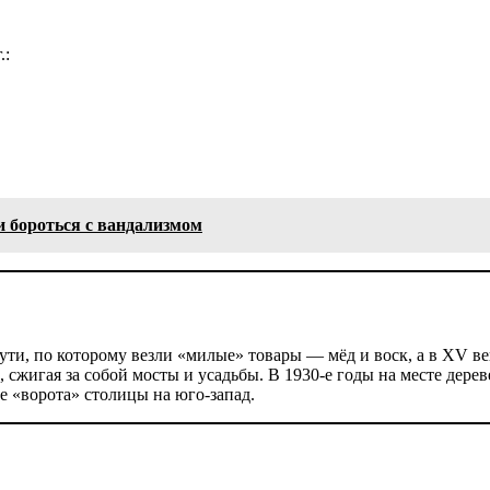
.:
и бороться с вандализмом
, по которому везли «милые» товары — мёд и воск, а в XV веке 
жигая за собой мосты и усадьбы. В 1930-е годы на месте дереве
 «ворота» столицы на юго-запад.