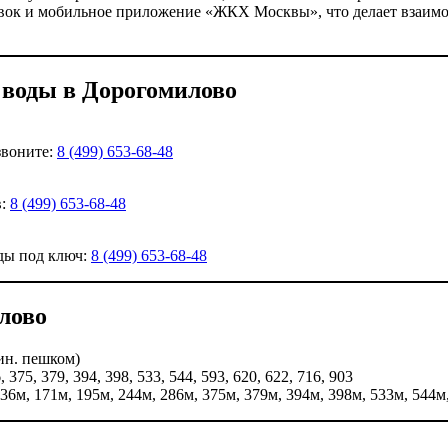
явок и мобильное приложение «ЖКХ Москвы», что делает взаим
 воды в Дорогомилово
звоните:
8 (499) 653-68-48
в:
8 (499) 653-68-48
ды под ключ:
8 (499) 653-68-48
лово
ин. пешком)
6, 375, 379, 394, 398, 533, 544, 593, 620, 622, 716, 903
136м, 171м, 195м, 244м, 286м, 375м, 379м, 394м, 398м, 533м, 544м