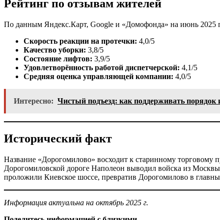
Рейтинг по отзывам жителей
По данным Яндекс.Карт, Google и «Домофонда» на июнь 2025 г
Скорость реакции на протечки:
4,0/5
Качество уборки:
3,8/5
Состояние лифтов:
3,9/5
Удовлетворённость работой диспетчерской:
4,1/5
Средняя оценка управляющей компании:
4,0/5
Интересно:
Чистый подъезд: как поддерживать порядок 
Исторический факт
Название «Дорогомилово» восходит к старинному торговому пути
Дорогомиловской дороге Наполеон выводил войска из Москвы, с
проложили Киевское шоссе, превратив Дорогомилово в главные
Информация актуальна на октябрь 2025 г.
Поделитесь информацией с близкими