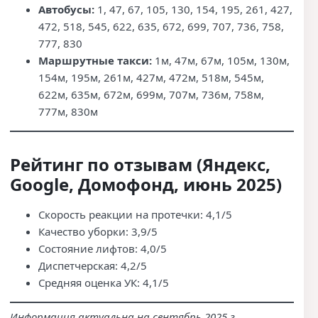
Автобусы:
1, 47, 67, 105, 130, 154, 195, 261, 427,
472, 518, 545, 622, 635, 672, 699, 707, 736, 758,
777, 830
Маршрутные такси:
1м, 47м, 67м, 105м, 130м,
154м, 195м, 261м, 427м, 472м, 518м, 545м,
622м, 635м, 672м, 699м, 707м, 736м, 758м,
777м, 830м
Рейтинг по отзывам (Яндекс,
Google, Домофонд, июнь 2025)
Скорость реакции на протечки: 4,1/5
Качество уборки: 3,9/5
Состояние лифтов: 4,0/5
Диспетчерская: 4,2/5
Средняя оценка УК: 4,1/5
Информация актуальна на сентябрь 2025 г.