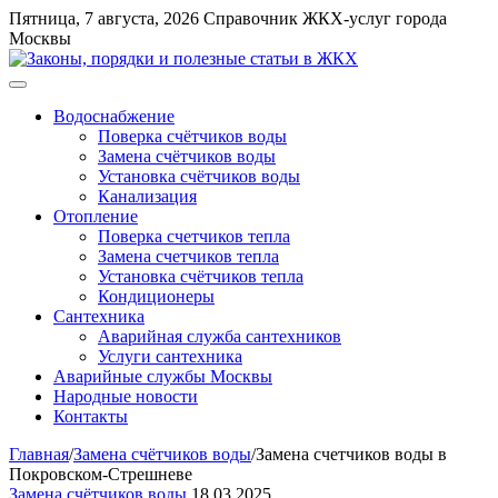
Перейти
Пятница, 7 августа, 2026
Справочник ЖКХ-услуг города
к
Москвы
содержимому
Меню
Водоснабжение
Поверка счётчиков воды
Замена счётчиков воды
Установка счётчиков воды
Канализация
Отопление
Поверка счетчиков тепла
Замена счетчиков тепла
Установка счётчиков тепла
Кондиционеры
Сантехника
Аварийная служба сантехников
Услуги сантехника
Аварийные службы Москвы
Народные новости
Контакты
Главная
/
Замена счётчиков воды
/
Замена счетчиков воды в
Покровском-Стрешневе
Замена счётчиков воды
18.03.2025