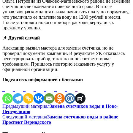
Ольга Петровна из Очаково-Матвеевского района не заменила
счетчик после окончания поверочного срока. В итоге
управляющая компания начала начислять плату по нормативу,
что увеличило ее платежи за воду на 1200 рублей в месяц.
После установки нового прибора расходы вернулись к
прежнему уровню.
📌
Другой случай
Александр вызвал мастера для замены счетчика, но не
проверил документы компании. В результате УК отказалась
регистрировать прибор, так как он не соответствовал
требованиям. Пришлось повторно заказывать услугу у
официальной организации.
Поделитесь информацией с близкими
Навигация
Предыдущий материал
Замена счетчиков воды в Ново-
Переделкино
по
Следующий материал
Замена счетчиков воды в районе
записям
Проспект Вернадского