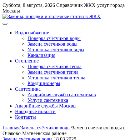
Перейти
Суббота, 8 августа, 2026
Справочник ЖКХ-услуг города
к
Москвы
содержимому
Меню
Водоснабжение
Поверка счётчиков воды
Замена счётчиков воды
Установка счётчиков воды
Канализация
Отопление
Поверка счетчиков тепла
Замена счетчиков тепла
Установка счётчиков тепла
Кондиционеры
Сантехника
Аварийная служба сантехников
Услуги сантехника
Аварийные службы Москвы
Народные новости
Контакты
Главная
/
Замена счётчиков воды
/
Замена счетчиков воды в
Очаково-Матвеевском районе
Замена счётчиков воды
18.03.2025