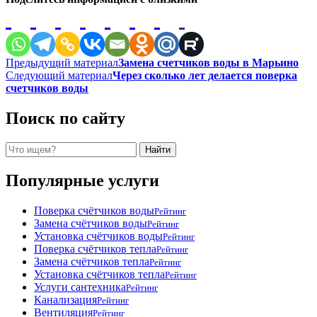
Навигация
Предыдущий материал
Замена счетчиков воды в Марьино
Следующий материал
Через сколько лет делается поверка
по
счетчиков воды
записям
Поиск по сайту
Поиск
Найти
Популярные услуги
Поверка счётчиков воды
Рейтинг
Замена счётчиков воды
Рейтинг
Установка счётчиков воды
Рейтинг
Поверка счётчиков тепла
Рейтинг
Замена счётчиков тепла
Рейтинг
Установка счётчиков тепла
Рейтинг
Услуги сантехника
Рейтинг
Канализация
Рейтинг
Вентиляция
Рейтинг