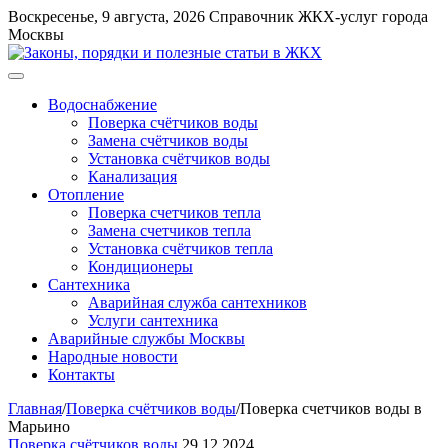
Перейти
Воскресенье, 9 августа, 2026
Справочник ЖКХ-услуг города
к
Москвы
содержимому
Меню
Водоснабжение
Поверка счётчиков воды
Замена счётчиков воды
Установка счётчиков воды
Канализация
Отопление
Поверка счетчиков тепла
Замена счетчиков тепла
Установка счётчиков тепла
Кондиционеры
Сантехника
Аварийная служба сантехников
Услуги сантехника
Аварийные службы Москвы
Народные новости
Контакты
Главная
/
Поверка счётчиков воды
/
Поверка счетчиков воды в
Марьино
Поверка счётчиков воды
29.12.2024