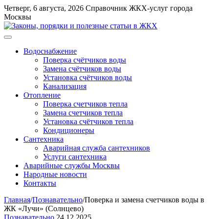
Перейти
Четверг, 6 августа, 2026
Справочник ЖКХ-услуг города
к
Москвы
содержимому
Меню
Водоснабжение
Поверка счётчиков воды
Замена счётчиков воды
Установка счётчиков воды
Канализация
Отопление
Поверка счетчиков тепла
Замена счетчиков тепла
Установка счётчиков тепла
Кондиционеры
Сантехника
Аварийная служба сантехников
Услуги сантехника
Аварийные службы Москвы
Народные новости
Контакты
Главная
/
Познавательно
/
Поверка и замена счетчиков воды в
ЖК «Лучи» (Солнцево)
Познавательно
24.12.2025