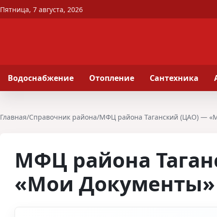
Перейти к содержимому
Пятница, 7 августа, 2026
Водоснабжение
Отопление
Сантехника
Главная
/
Справочник района
/
МФЦ района Таганский (ЦАО) — «
МФЦ района Таган
«Мои Документы»