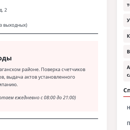
т
д. 2
У
ез выходных)
К
В
воды
А
аганском районе. Поверка счетчиков
с
в, выдача актов установленного
мпанию.
С
отаем ежедневно с 08:00 до 21:00)
Н
П