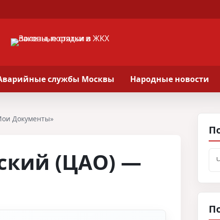
Аварийные службы Москвы
Народные новости
Мои Документы»
По
ский (ЦАО) —
По
П