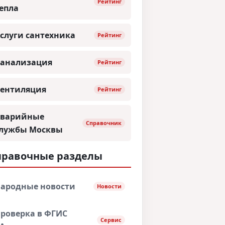
Рейтинг
епла
слуги сантехника
Рейтинг
анализация
Рейтинг
ентиляция
Рейтинг
варийные
Справочник
лужбы Москвы
правочные разделы
ародные новости
Новости
роверка в ФГИС
Сервис