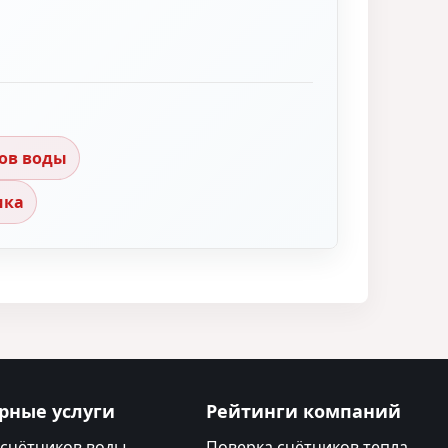
ов воды
ика
рные услуги
Рейтинги компаний
 счётчиков воды
Поверка счётчиков тепла