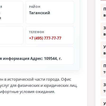
ИЯ
РАЙОН
П
и
Таганский
ы
З
ТЕЛЕФОН
+7 (495) 777-77-77
У
 информация Адрес: 109544, г.
П
т
ен в исторической части города. Офис
З
слуг для физических и юридических лиц,
т
омфортные условия ожидания.
У