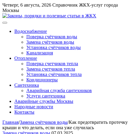
Перейти
Четверг, 6 августа, 2026
Справочник ЖКХ-услуг города
к
Москвы
содержимому
Меню
Водоснабжение
Поверка счётчиков воды
Замена счётчиков воды
Установка счётчиков воды
Канализация
Отопление
Поверка счетчиков тепла
Замена счетчиков тепла
Установка счётчиков тепла
Кондиционеры
Сантехника
Аварийная служба сантехников
Услуги сантехника
Аварийные службы Москвы
Народные новости
Контакты
Главная
/
Замена счётчиков воды
/
Как предотвратить протечку
крыши и что делать, если она уже случилась
Замена счётчиков воды
07.03.2025