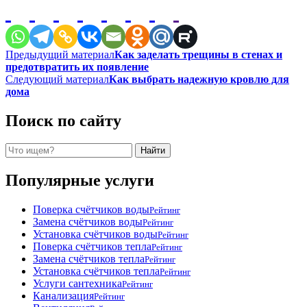
Навигация
Предыдущий материал
Как заделать трещины в стенах и
предотвратить их появление
по
Следующий материал
Как выбрать надежную кровлю для
записям
дома
Поиск по сайту
Поиск
Найти
Популярные услуги
Поверка счётчиков воды
Рейтинг
Замена счётчиков воды
Рейтинг
Установка счётчиков воды
Рейтинг
Поверка счётчиков тепла
Рейтинг
Замена счётчиков тепла
Рейтинг
Установка счётчиков тепла
Рейтинг
Услуги сантехника
Рейтинг
Канализация
Рейтинг