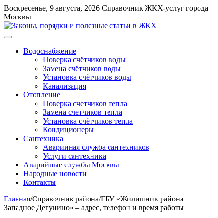
Перейти
Воскресенье, 9 августа, 2026
Справочник ЖКХ-услуг города
к
Москвы
содержимому
Меню
Водоснабжение
Поверка счётчиков воды
Замена счётчиков воды
Установка счётчиков воды
Канализация
Отопление
Поверка счетчиков тепла
Замена счетчиков тепла
Установка счётчиков тепла
Кондиционеры
Сантехника
Аварийная служба сантехников
Услуги сантехника
Аварийные службы Москвы
Народные новости
Контакты
Главная
/
Справочник района
/
ГБУ «Жилищник района
Западное Дегунино» – адрес, телефон и время работы