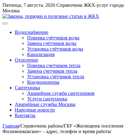
Перейти
Пятница, 7 августа, 2026
Справочник ЖКХ-услуг города
к
Москвы
содержимому
Меню
Водоснабжение
Поверка счётчиков воды
Замена счётчиков воды
Установка счётчиков воды
Канализация
Отопление
Поверка счетчиков тепла
Замена счетчиков тепла
Установка счётчиков тепла
Кондиционеры
Сантехника
Аварийная служба сантехников
Услуги сантехника
Аварийные службы Москвы
Народные новости
Контакты
Главная
/
Справочник района
/
ГБУ «Жилищник поселения
Филимонковское» – адрес, телефон и время работы